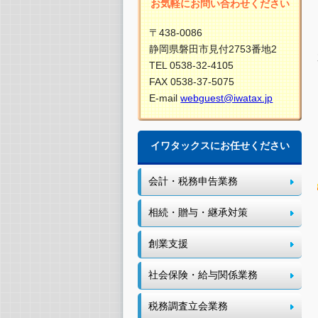
お気軽にお問い合わせください
〒438-0086
静岡県磐田市見付2753番地2
TEL 0538-32-4105
FAX 0538-37-5075
E-mail
webguest@iwatax.jp
イワタックスにお任せください
会計・税務申告業務
相続・贈与・継承対策
創業支援
社会保険・給与関係業務
税務調査立会業務