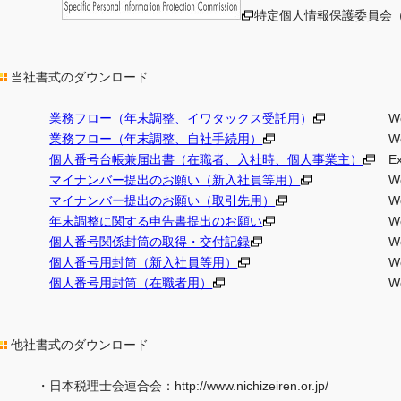
特定個人情報保護委員会
当社書式のダウンロード
業務フロー（年末調整、イワタックス受託用）
Wor
業務フロー（年末調整、自社手続用）
Word
個人番号台帳兼届出書（在職者、入社時、個人事業主）
Ex
マイナンバー提出のお願い（新入社員等用）
Word
マイナンバー提出のお願い（取引先用）
Word
年末調整に関する申告書提出のお願い
Word
個人番号関係封筒の取得・交付記録
Word
個人番号用封筒（新入社員等用）
Word
個人番号用封筒（在職者用）
Word
他社書式のダウンロード
・日本税理士会連合会：http://www.nichizeiren.or.jp/