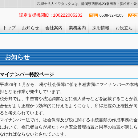
税理士法人イワタックスは、静岡県西部地区(磐田市・浜松市・袋井
認定支援機関ID : 100222005202
0538-32-4105
トップ
お知らせ
会社案内
業務案内
採用情報
お役立ち
お知らせ
マイナンバー特設ページ
平成28年１月から、税や社会保障に係る各種書類にマイナンバーの本
担となる作業が発生しています。
税分野では、申告書や法定調書などに個人番号などを記載することが義
合せがより正確かつ効率的に行えるようになり、所得把握の正確性が向
ると考えられています。
マイナンバー法では、社会保障及び税に関する手続書類の作成事務の全
において、委託者自らが果たすべき安全管理措置と同等の措置が講じら
なければならないとされています。