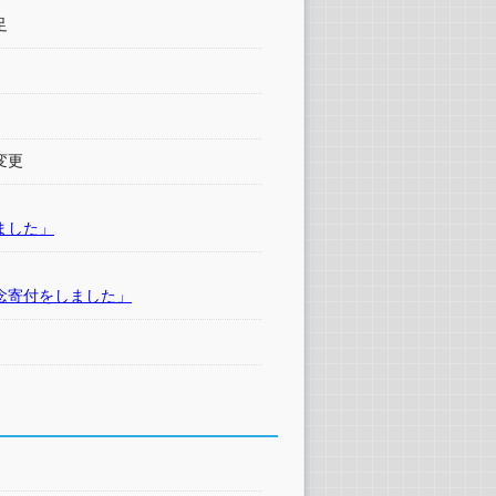
足
変更
ました」
念寄付をしました」