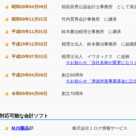
昭和28年04月09日
稲垣辰男公認会計士事務所 として発
昭和58年11月01日
竹内育男会計事務所 に継承
平成05年11月01日
鈴木勝治税理士事務所 に継承
平成15年12月02日
税理士法人 鈴木勝治事務所 に組織
平成20年07月01日
税理士法人 イワタックス に改称
※お知らせ「当社名称が変更になり
平成25年04月09日
創立60周年
※お知らせ「津波対策事業基金に記
令和05年04月09日
創立70周年
対応可能な会計ソフト
MJS製品
株式会社ミロク情報サービス