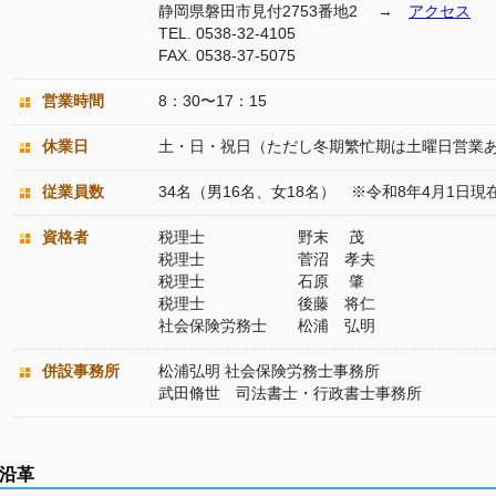
静岡県磐田市見付2753番地2 →
アクセス
TEL. 0538-32-4105
FAX. 0538-37-5075
営業時間
8：30〜17：15
休業日
土・日・祝日（ただし冬期繁忙期は土曜日営業
従業員数
34名（男16名、女18名） ※令和8年4月1日現
資格者
税理士 野末 茂
税理士 菅沼 孝夫
税理士 石原 肇
税理士 後藤 将仁
社会保険労務士 松浦 弘明
併設事務所
松浦弘明 社会保険労務士事務所
武田脩世 司法書士・行政書士事務所
沿革