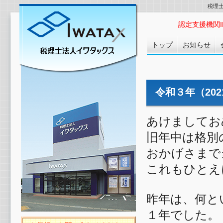
税理
認定支援機関ID :
トップ
お知らせ
令和３年（20
あけましてお
旧年中は格別
おかげさまで
これもひとえ
昨年は、何と
１年でした。