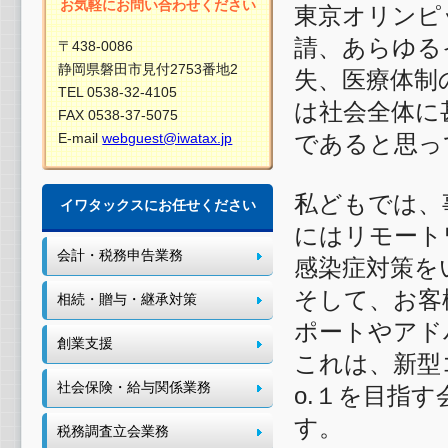
お気軽にお問い合わせください
東京オリンピ
請、あらゆる
〒438-0086
静岡県磐田市見付2753番地2
失、医療体制
TEL 0538-32-4105
は社会全体に
FAX 0538-37-5075
であると思っ
E-mail
webguest@iwatax.jp
私どもでは、
イワタックスにお任せください
にはリモート
会計・税務申告業務
感染症対策を
そして、お客
相続・贈与・継承対策
ポートやアド
創業支援
これは、新型
社会保険・給与関係業務
o.１を目指
す。
税務調査立会業務