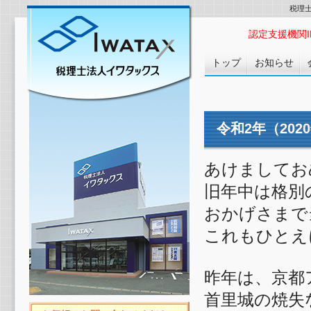
税理
認定支援機関ID :
トップ
お知らせ
令和2年（20
あけましてお
旧年中は格別
おかげさまで
これもひとえ
昨年は、京都
首里城の焼失