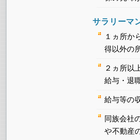
サラリーマ
１ヵ所か
得以外の
２ヵ所以
給与・退
給与等の
同族会社
や不動産