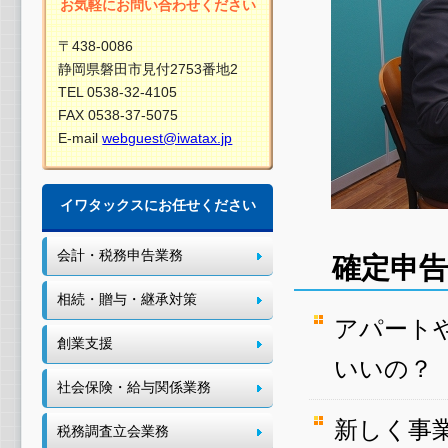
お気軽にお問い合わせください
〒438-0086
静岡県磐田市見付2753番地2
TEL 0538-32-4105
FAX 0538-37-5075
E-mail
webguest@iwatax.jp
イワタックスにお任せください
会計・税務申告業務
確定申告
相続・贈与・継承対策
アパート
創業支援
いいの？
社会保険・給与関係業務
新しく事
税務調査立会業務