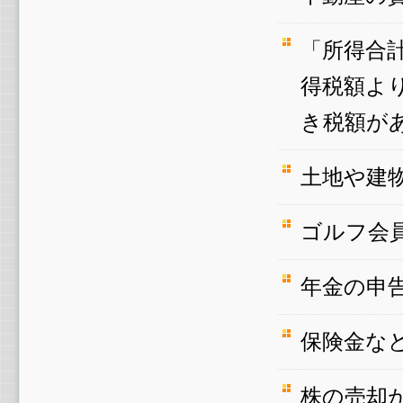
「所得合
得税額よ
き税額が
土地や建
ゴルフ会
年金の申
保険金な
株の売却