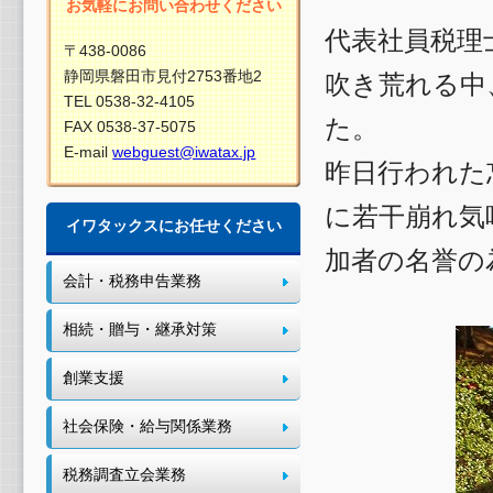
お気軽にお問い合わせください
代表社員税理
〒438-0086
静岡県磐田市見付2753番地2
吹き荒れる中
TEL 0538-32-4105
た。
FAX 0538-37-5075
E-mail
webguest@iwatax.jp
昨日行われた
に若干崩れ気
イワタックスにお任せください
加者の名誉の
会計・税務申告業務
相続・贈与・継承対策
創業支援
社会保険・給与関係業務
税務調査立会業務