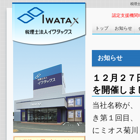
税理
認定支援機関ID :
トップ
お知らせ
お知らせ
１２月２７
を開催しま
当社名称が、
き第１回目、
にミオス菊川