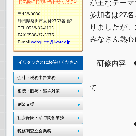
が主なテーマ
お気軽にお問い合わせください
参加者は27
〒438-0086
静岡県磐田市見付2753番地2
りましたが、
TEL 0538-32-4105
FAX 0538-37-5075
みなさん熱心
E-mail
webguest@iwatax.jp
研修内容 
イワタックスにお任せください
１）改正
会計・税務申告業務
て
相続・贈与・継承対策
２）実
創業支援
社会保険・給与関係業務
◆平成3
税務調査立会業務