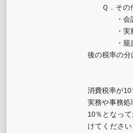
Ｑ．その他
・会計ソ
・実務処
・籠盛り（
後の税率の
消費税率が1
実務や事務処
10％となっ
けてください