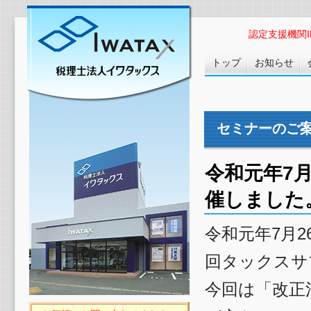
認定支援機関ID :
トップ
お知らせ
セミナーのご
令和元年7月
催しました
令和元年7月
回タックスサ
今回は「改正